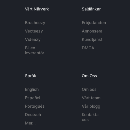
Vårt Närverk
Sajtlänkar
Brusheezy
Erbjudanden
Vecteezy
Annonsera
Videezy
Kundtjänst
Bli en
DMCA
leverantör
Språk
Om Oss
English
Om oss
Español
Vårt team
Português
Vår blogg
Deutsch
Kontakta
oss
Mer...