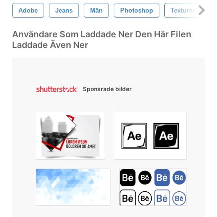
Adobe
Jeans
Män
Photoshop
Texturer
D
Användare Som Laddade Ner Den Här Filen
Laddade Även Ner
Sponsrade bilder