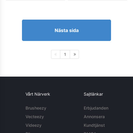
Nästa sida
1
Vårt Närverk
Sajtlänkar
Brusheezy
Erbjudanden
Vecteezy
Annonsera
Videezy
Kundtjänst