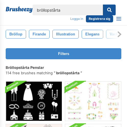
lose
Logga in
Registrera sig
Bröllop
Firande
Illustration
Elegans
Vacker
Filters
Bröllopstårta Penslar
114 free brushes matching
bröllopstårta