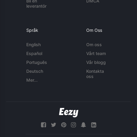
Bli en
DMCA
leverantör
Språk
Om Oss
English
Om oss
Español
Vårt team
Português
Vår blogg
Deutsch
Kontakta
oss
Mer...