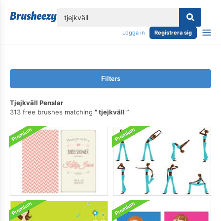
lose
Logga in
Registrera sig
Filters
Tjejkväll Penslar
313 free brushes matching
tjejkväll