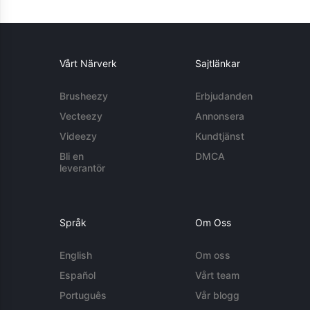
Vårt Närverk
Sajtlänkar
Brusheezy
Erbjudanden
Vecteezy
Annonsera
Videezy
Kundtjänst
Bli en
DMCA
leverantör
Språk
Om Oss
English
Om oss
Español
Vårt team
Português
Vår blogg