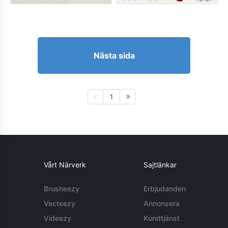
Nästa sida
1
Vårt Närverk
Sajtlänkar
Brusheezy
Erbjudanden
Vecteezy
Annonsera
Videezy
Kundtjänst