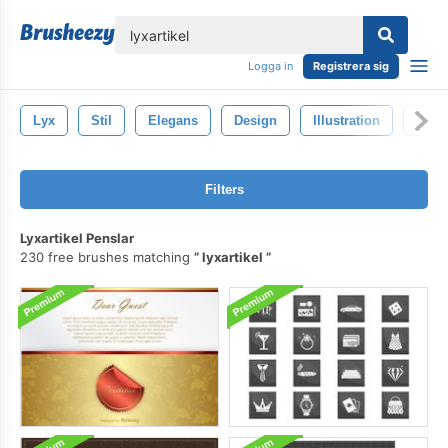
lose
Logga in
Registrera sig
Lyx
Stil
Elegans
Design
Illustration
Baro
Filters
Lyxartikel Penslar
230 free brushes matching
lyxartikel