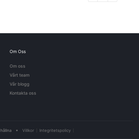
Om Oss
Om oss
Vårt team
Vår blogg
Kontakta oss
•
hållna
Villkor
Integritetspolicy