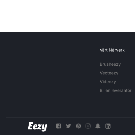
Vårt Närverk
Brusheezy
Vecteezy
Videezy
Bli en leverantör