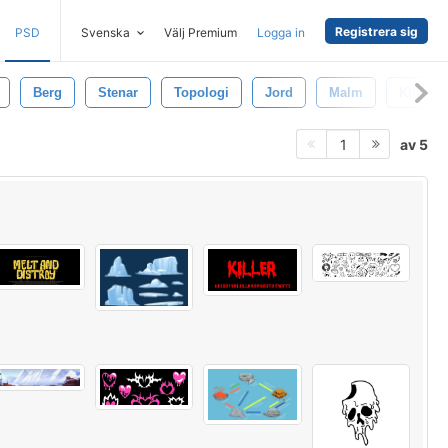
Registrera sig
PSD
Svenska
Välj Premium
Logga in
Berg
Stenar
Topologi
Jord
Malm
Klippa
av 5
1