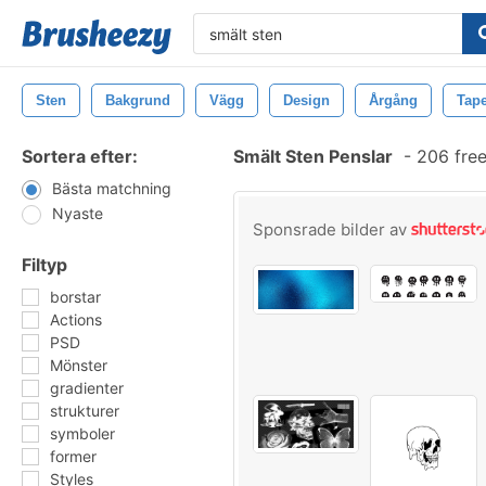
Sten
Bakgrund
Vägg
Design
Årgång
Tape
Sortera efter:
Smält Sten Penslar
-
206 free
Bästa matchning
Nyaste
Sponsrade bilder av
Filtyp
borstar
Actions
PSD
Mönster
gradienter
strukturer
symboler
former
Styles