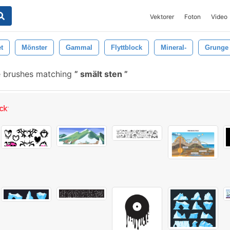
Vektorer
Foton
Video
t
Mönster
Gammal
Flyttblock
Mineral-
Grunge
 brushes matching
smält sten