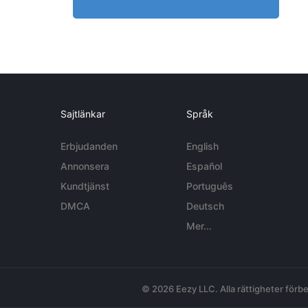
Sajtlänkar
Språk
Erbjudanden
English
Annonsera
Español
Kundtjänst
Português
DMCA
Deutsch
Mer...
© 2026 Eezy LLC. Alla rättigheter förbe