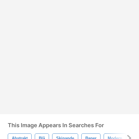
This Image Appears In Searches For
Abstrakt
Blå
Skinande
Baner
Modern
Gl