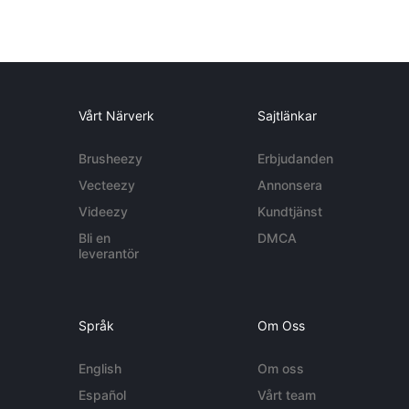
Vårt Närverk
Sajtlänkar
Brusheezy
Erbjudanden
Vecteezy
Annonsera
Videezy
Kundtjänst
Bli en
DMCA
leverantör
Språk
Om Oss
English
Om oss
Español
Vårt team