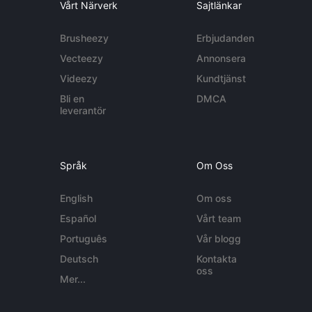
Vårt Närverk
Sajtlänkar
Brusheezy
Erbjudanden
Vecteezy
Annonsera
Videezy
Kundtjänst
Bli en
DMCA
leverantör
Språk
Om Oss
English
Om oss
Español
Vårt team
Português
Vår blogg
Deutsch
Kontakta
oss
Mer...