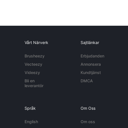
Vårt Närverk
Sajtlänkar
Brusheezy
Erbjudanden
Vecteezy
Annonsera
Videezy
Kundtjänst
Bli en
DMCA
leverantör
Språk
Om Oss
English
Om oss