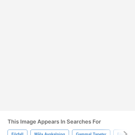
This Image Appears In Searches For
Förfall
Måla Avskalning
Gammal Tapeter
Förvräng