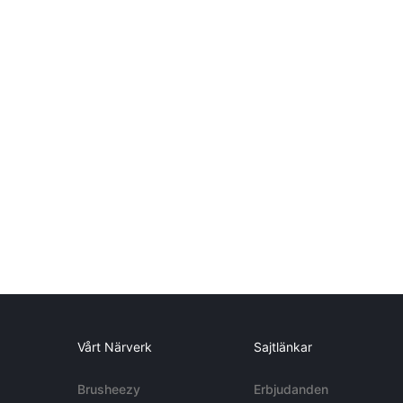
Vårt Närverk
Sajtlänkar
Brusheezy
Erbjudanden