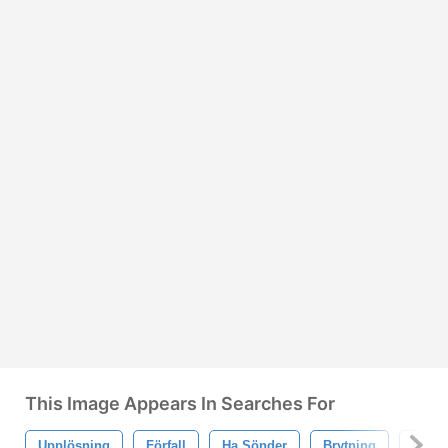
This Image Appears In Searches For
Upplösning
Förfall
Ha Sönder
Brytning
Ner