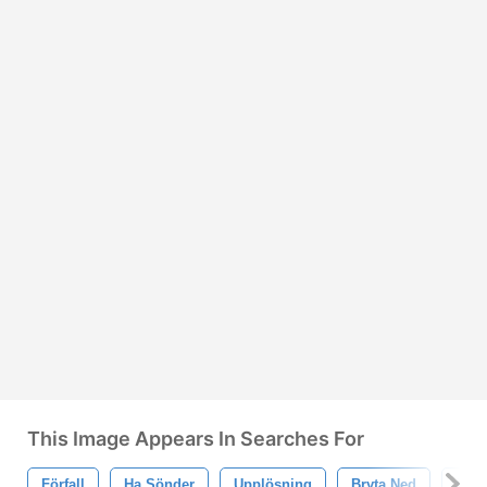
This Image Appears In Searches For
Förfall
Ha Sönder
Upplösning
Bryta Ned
Bryt