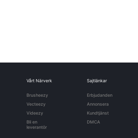
Vårt Närverk
Sajtlänkar
Brusheezy
Erbjudanden
Vecteezy
Annonsera
Videezy
Kundtjänst
Bli en
DMCA
leverantör