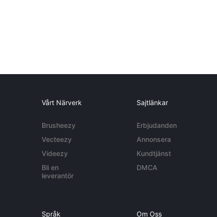
Vårt Närverk
Sajtlänkar
Brusheezy
Erbjudanden
Vecteezy
Annonsera
Videezy
Kundtjänst
Bli en
DMCA
leverantör
Språk
Om Oss