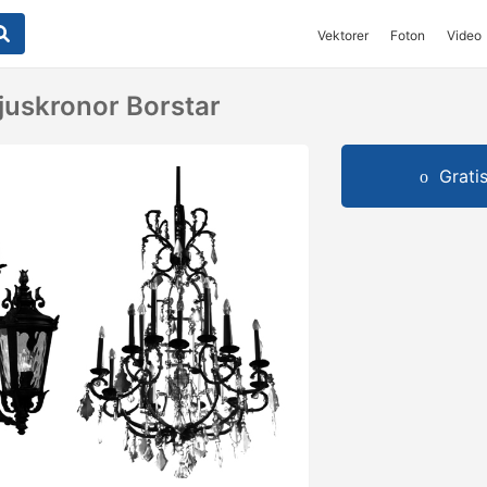
Vektorer
Foton
Video
uskronor Borstar
Grati