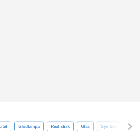
citet
Glödlampa
Realistisk
Glas
Symbol
Energi