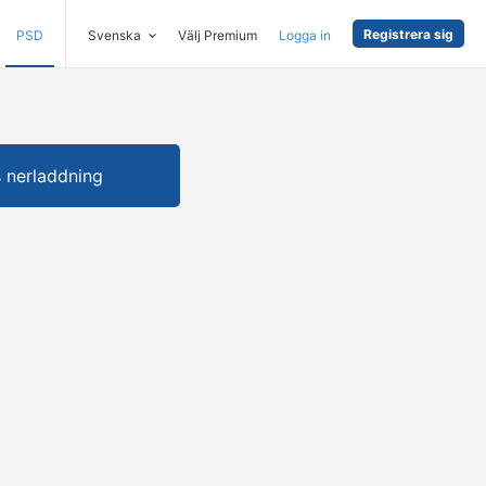
Registrera sig
PSD
Svenska
Välj Premium
Logga in
s nerladdning