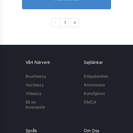
1
Vårt Närverk
Sajtlänkar
Brusheezy
Erbjudanden
Vecteezy
Annonsera
Videezy
Kundtjänst
Bli en
DMCA
leverantör
Språk
Om Oss