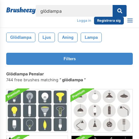
lose
Logga in
Registrera sig
Glödlampa
Ljus
Aning
Lampa
Filters
Glödlampa Penslar
744 free brushes matching
glödlampa