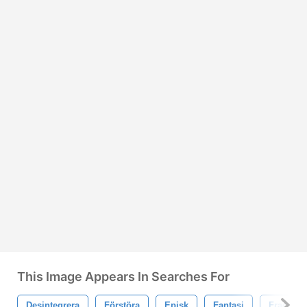
This Image Appears In Searches For
Desintegrera
Förstöra
Episk
Fantasi
Fracture