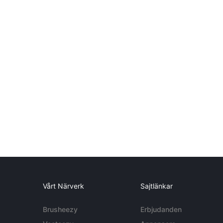
Vårt Närverk
Sajtlänkar
Brusheezy
Erbjudanden