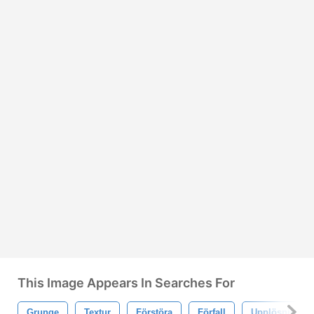
This Image Appears In Searches For
Grunge
Textur
Förstöra
Förfall
Upplösning