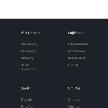
Vårt Närverk
Sajtlänkar
Brusheezy
Erbjudanden
Vecteezy
Annonsera
Videezy
Kundtjänst
Bli en
DMCA
leverantör
Språk
Om Oss
English
Om oss
Español
Vårt team