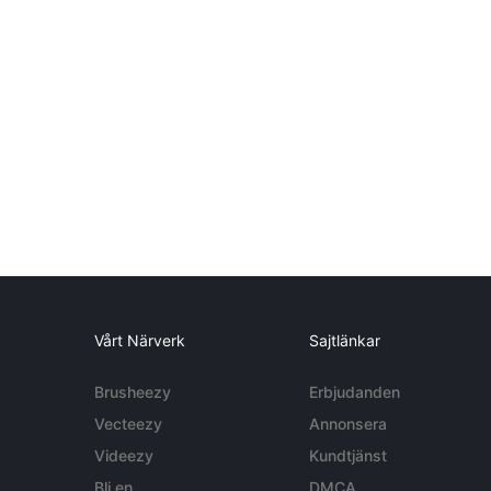
Vårt Närverk
Sajtlänkar
Brusheezy
Erbjudanden
Vecteezy
Annonsera
Videezy
Kundtjänst
Bli en
DMCA