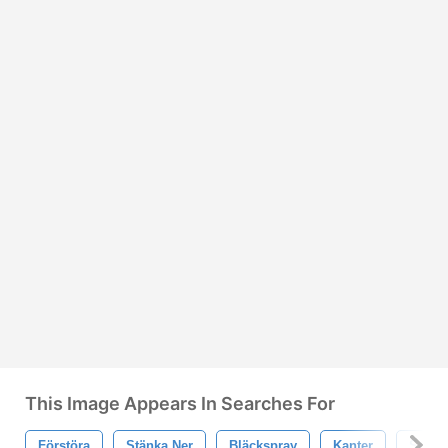
This Image Appears In Searches For
Förstöra
Stänka Ner
Bläckspray
Kanter
Spric