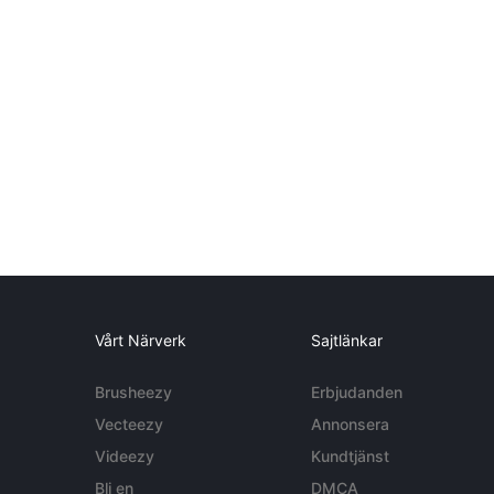
Vårt Närverk
Sajtlänkar
Brusheezy
Erbjudanden
Vecteezy
Annonsera
Videezy
Kundtjänst
Bli en
DMCA