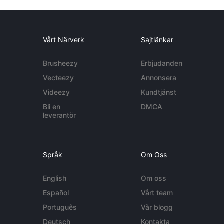
Vårt Närverk
Sajtlänkar
Brusheezy
Erbjudanden
Vecteezy
Annonsera
Videezy
Kundtjänst
Bli en
DMCA
leverantör
Språk
Om Oss
English
Om oss
Español
Vårt team
Português
Vår blogg
Deutsch
Kontakta