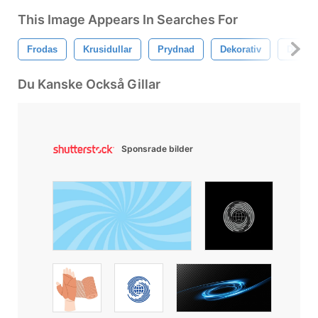
This Image Appears In Searches For
Frodas
Krusidullar
Prydnad
Dekorativ
Dekora
Du Kanske Också Gillar
Sponsrade bilder