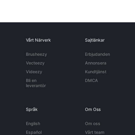
Vårt Närverk
Sajtlänkar
Brusheezy
Erbjudanden
Vecteezy
Annonsera
Videezy
Kundtjänst
Bli en
DMCA
leverantör
Språk
Om Oss
English
Om oss
Español
Vårt team