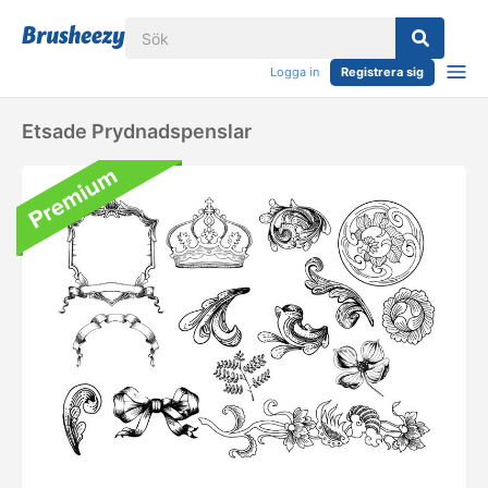
Logga in
Registrera sig
Etsade Prydnadspenslar