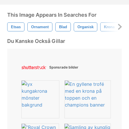
This Image Appears In Searches For
Etsas
Ornament
Blad
Organisk
Krona
G
Du Kanske Också Gillar
Sponsrade bilder