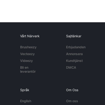
Vårt Närverk
Sajtlänkar
Brusheezy
Erbjudanden
Vecteezy
Annonsera
Videezy
Kundtjänst
Bli en
DMCA
leverantör
Språk
Om Oss
English
Om oss