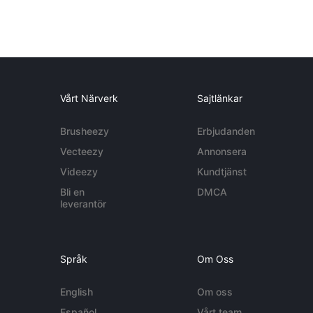
Vårt Närverk
Sajtlänkar
Brusheezy
Erbjudanden
Vecteezy
Annonsera
Videezy
Kundtjänst
Bli en
DMCA
leverantör
Språk
Om Oss
English
Om oss
Español
Vårt team