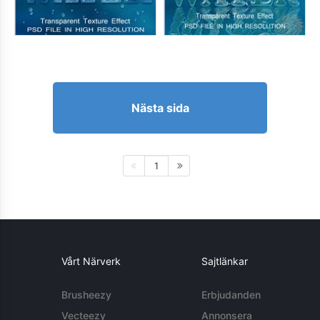
Nästa sida
1
Vårt Närverk
Sajtlänkar
Brusheezy
Erbjudanden
Vecteezy
Annonsera