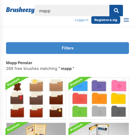
lose
Logga in
Registrera sig
Filters
Mapp Penslar
269 free brushes matching
mapp