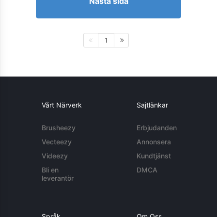
Nästa sida
1
Vårt Närverk
Sajtlänkar
Brusheezy
Erbjudanden
Vecteezy
Annonsera
Videezy
Kundtjänst
Bli en
DMCA
leverantör
Språk
Om Oss