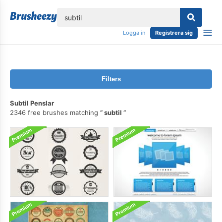
lose
Logga in
Registrera sig
Filters
Subtil Penslar
2346 free brushes matching
subtil