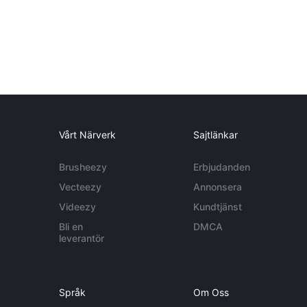
Vårt Närverk
Sajtlänkar
Brusheezy
Erbjudanden
Vecteezy
Annonsera
Videezy
Kundtjänst
Bli en
DMCA
leverantör
Språk
Om Oss