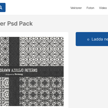
Vektorer
Foton
Video
er Psd Pack
Ladda ner