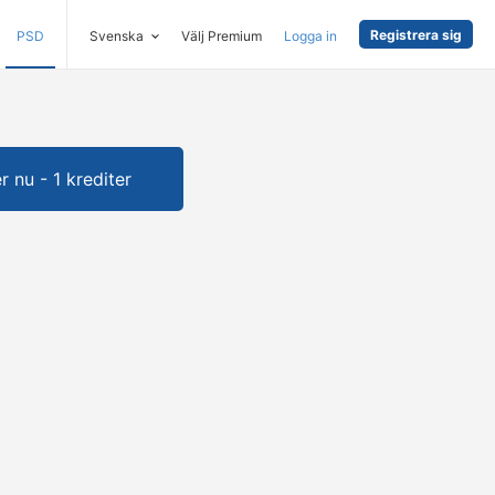
Registrera sig
PSD
Svenska
Välj Premium
Logga in
 nu - 1 krediter