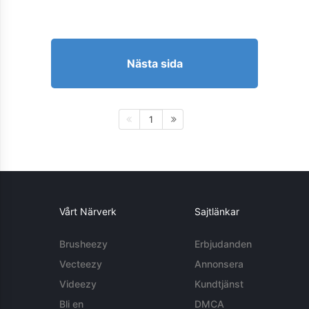
Nästa sida
1
Vårt Närverk
Sajtlänkar
Brusheezy
Erbjudanden
Vecteezy
Annonsera
Videezy
Kundtjänst
Bli en
DMCA