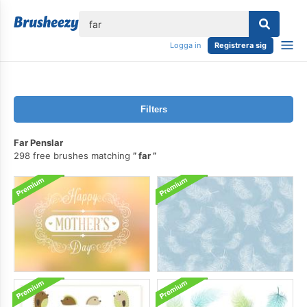
lose
Logga in
Registrera sig
Filters
Far Penslar
298 free brushes matching
far