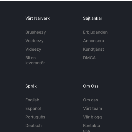
Vårt Närverk
Sajtlänkar
Brusheezy
Erbjudanden
Vecteezy
Annonsera
Videezy
Kundtjänst
Bli en
DMCA
leverantör
Språk
Om Oss
English
Om oss
Español
Vårt team
Português
Vår blogg
Deutsch
Kontakta
oss