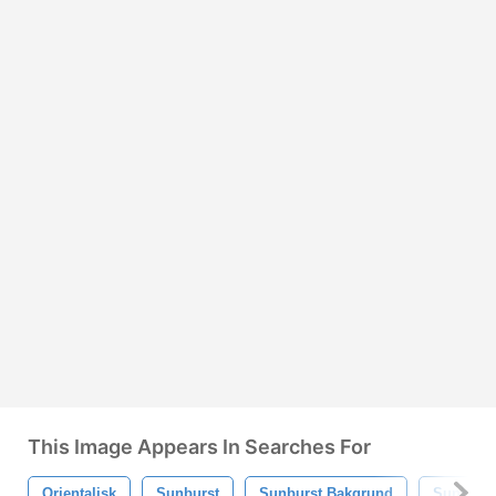
This Image Appears In Searches For
Orientalisk
Sunburst
Sunburst Bakgrund
Sunburst