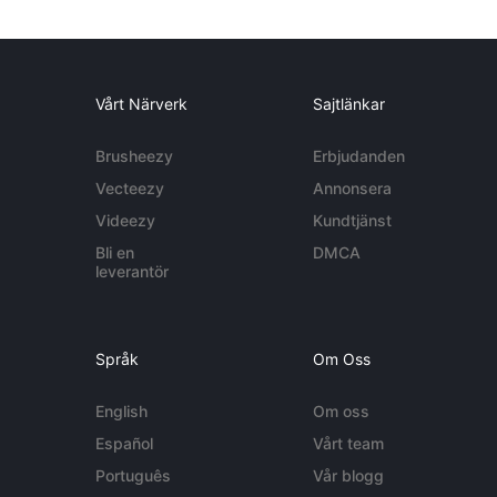
Vårt Närverk
Sajtlänkar
Brusheezy
Erbjudanden
Vecteezy
Annonsera
Videezy
Kundtjänst
Bli en
DMCA
leverantör
Språk
Om Oss
English
Om oss
Español
Vårt team
Português
Vår blogg