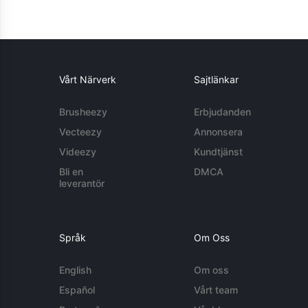
Vårt Närverk
Sajtlänkar
Brusheezy
Erbjudanden
Vecteezy
Annonsera
Videezy
Kundtjänst
Bli en
DMCA
leverantör
Språk
Om Oss
English
Om oss
Español
Vårt team