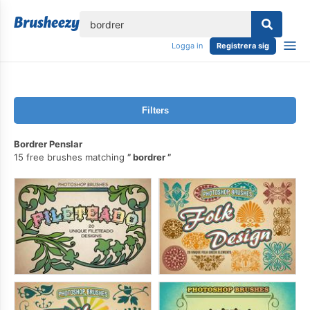
lose
Logga in
Registrera sig
Filters
Bordrer Penslar
15 free brushes matching
bordrer