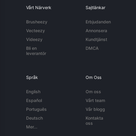
Vårt Närverk
Sajtlänkar
Brusheezy
Erbjudanden
Vecteezy
Annonsera
Videezy
Kundtjänst
Bli en
DMCA
leverantör
Språk
Om Oss
English
Om oss
Español
Vårt team
Português
Vår blogg
Deutsch
Kontakta
oss
Mer...