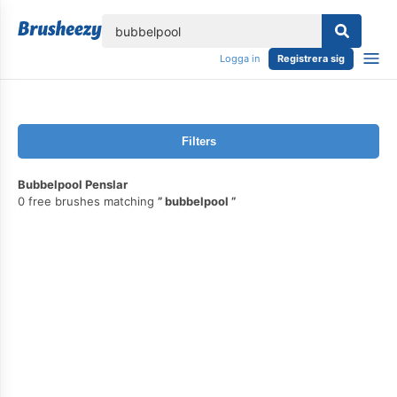
lose
Logga in
Registrera sig
Filters
Bubbelpool Penslar
0 free brushes matching
bubbelpool