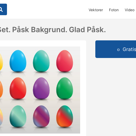
Vektorer
Foton
Video
et. Påsk Bakgrund. Glad Påsk.
Grati