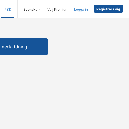
Registrera sig
PSD
Svenska
Välj Premium
Logga in
s nerladdning