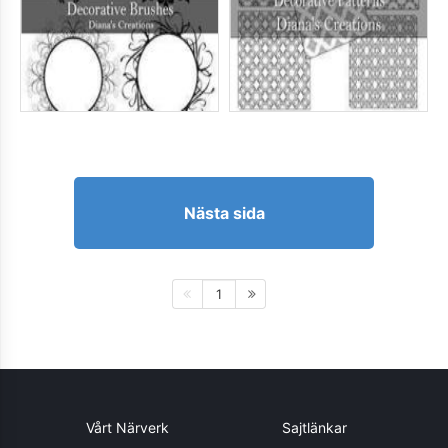
Nästa sida
1
Vårt Närverk
Sajtlänkar