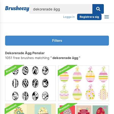
lose
Logga in
Registrera sig
Filters
Dekorerade Ägg Penslar
1051 free brushes matching
dekorerade ägg