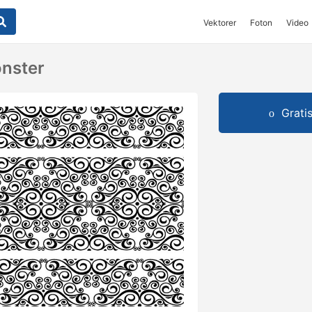
Vektorer
Foton
Video
önster
Grati