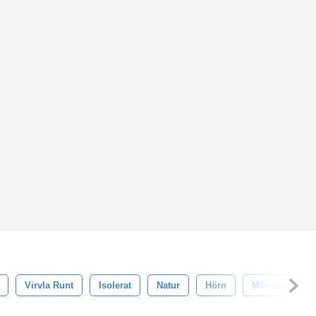
Virvla Runt
Isolerat
Natur
Hörn
Mönster