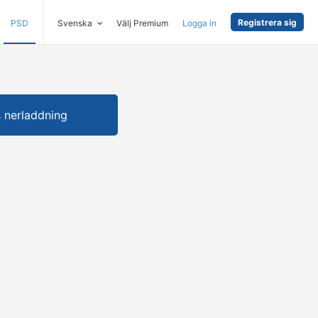
Registrera sig
PSD
Svenska
Välj Premium
Logga in
s nerladdning