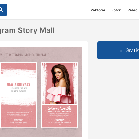
Vektorer
Foton
Video
gram Story Mall
Grati