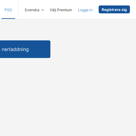
Registrera sig
PSD
Svenska
Välj Premium
Logga in
s nerladdning