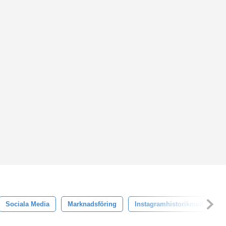
Sociala Media
Marknadsföring
Instagramhistorikmall
M