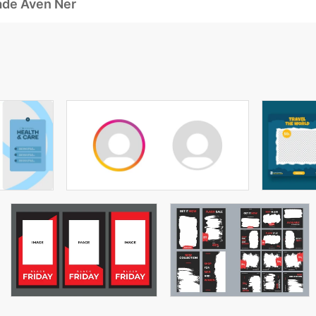
ade Även Ner