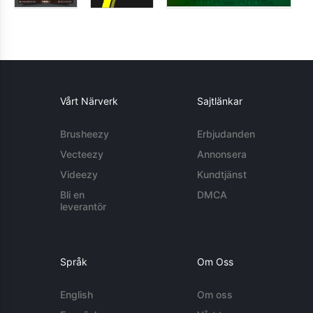
Vårt Närverk
Sajtlänkar
Brusheezy
Erbjudanden
Vecteezy
Annonsera
Videezy
Kundtjänst
Bli en
DMCA
leverantör
Språk
Om Oss
English
Om oss