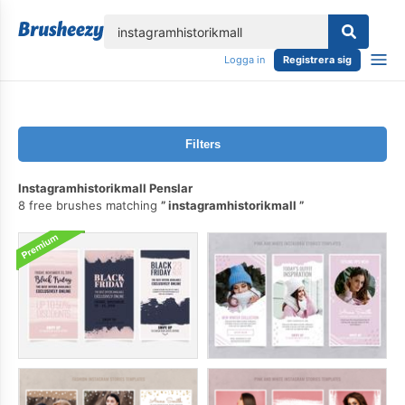
lose
Logga in
Registrera sig
Filters
Instagramhistorikmall Penslar
8 free brushes matching
instagramhistorikmall