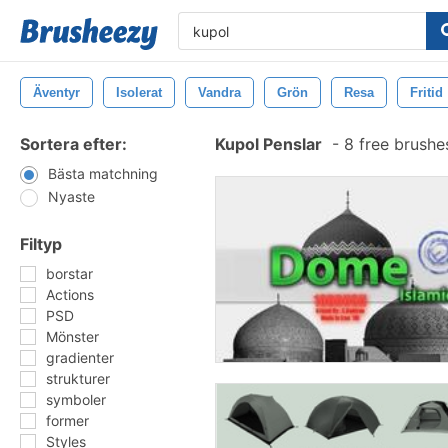
Äventyr
Isolerat
Vandra
Grön
Resa
Fritid
Sortera efter:
Kupol Penslar
-
8 free brush
Bästa matchning
Nyaste
Filtyp
borstar
Actions
PSD
Mönster
gradienter
strukturer
symboler
former
Styles