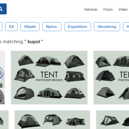
Vektorer
Foton
Video
Ett
Objekt
Nylon-
Expedition
Utrustning
H
es matching
kupol