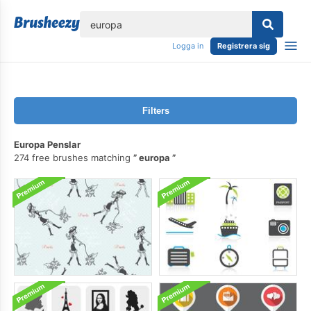
lose
Logga in
Registrera sig
Filters
Europa Penslar
274 free brushes matching
europa