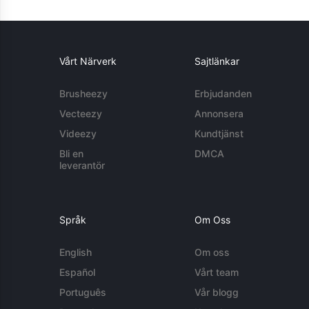
Vårt Närverk
Sajtlänkar
Brusheezy
Erbjudanden
Vecteezy
Annonsera
Videezy
Kundtjänst
Bli en
DMCA
leverantör
Språk
Om Oss
English
Om oss
Español
Vårt team
Português
Vår blogg