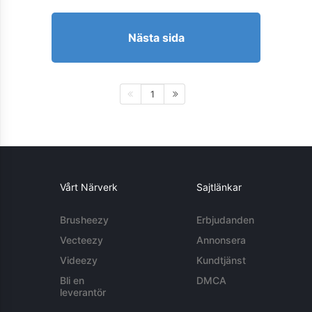
Nästa sida
1
Vårt Närverk
Sajtlänkar
Brusheezy
Erbjudanden
Vecteezy
Annonsera
Videezy
Kundtjänst
Bli en
DMCA
leverantör