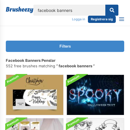
lose
Logga in
Registrera sig
Filters
Facebook Banners Penslar
552 free brushes matching
facebook banners