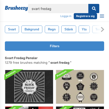
lose
Logga in
Registrera sig
Svart
Bakgrund
Regn
Stänk
Yta
Textur
Filters
Svart Fredag Penslar
1279 free brushes matching
svart fredag