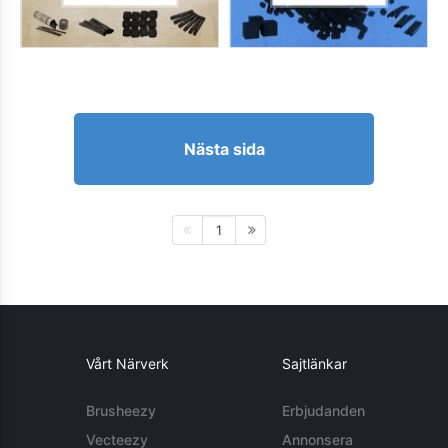
Nästa sida
1
Vårt Närverk
Sajtlänkar
Brusheezy
Erbjudanden
Vecteezy
Annonsera