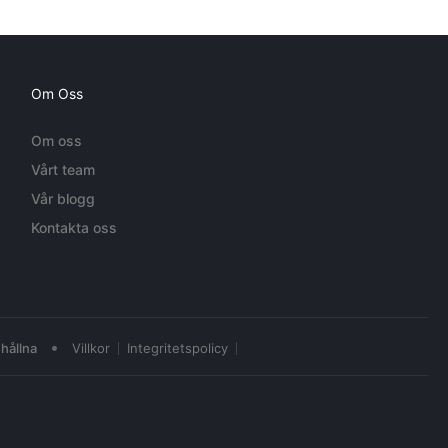
Om Oss
Om oss
Vårt team
Vår blogg
Kontakta oss
•
hållna
Villkor
Integritetspolicy