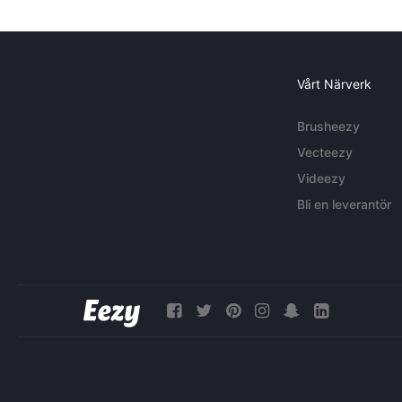
Vårt Närverk
Brusheezy
Vecteezy
Videezy
Bli en leverantör