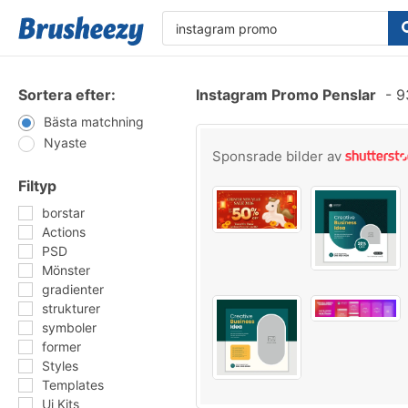
Sortera efter:
Instagram Promo Penslar
-
93
Bästa matchning
Nyaste
Sponsrade bilder av
Filtyp
borstar
Actions
PSD
Mönster
gradienter
strukturer
symboler
former
Styles
Templates
Ui Kits