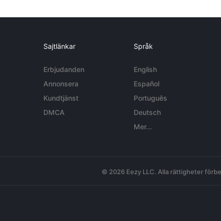
Sajtlänkar
Språk
Erbjudanden
English
Annonsera
Español
Kundtjänst
Português
DMCA
Deutsch
Mer...
© 2026 Eezy LLC. Alla rättigheter förbe