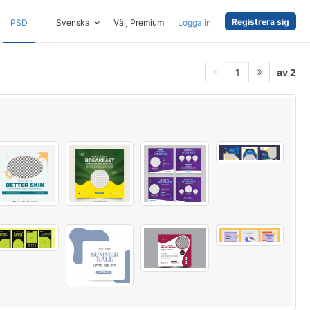
Registrera sig
PSD
Svenska
Välj Premium
Logga in
av 2
1