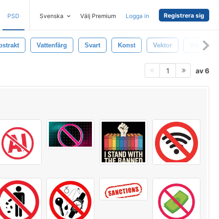
Registrera sig
PSD
Svenska
Välj Premium
Logga in
bstrakt
Vattenfärg
Svart
Konst
Vektor
Våt
av 6
1