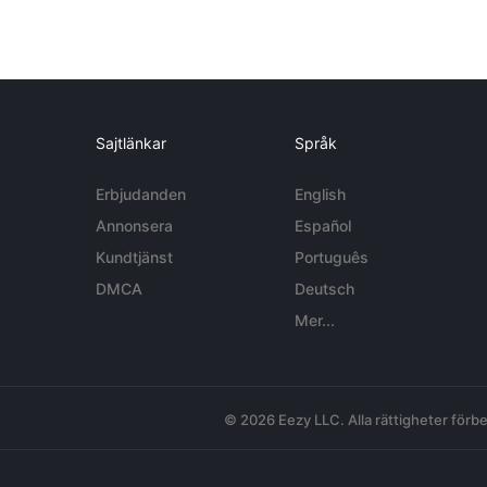
Sajtlänkar
Språk
Erbjudanden
English
Annonsera
Español
Kundtjänst
Português
DMCA
Deutsch
Mer...
© 2026 Eezy LLC. Alla rättigheter förbe