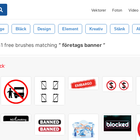
Vektorer
Foton
Video
ge
Bläck
Design
Element
Kreativ
Stänk
A
1 free brushes matching
företags banner