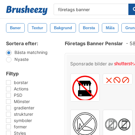
Baner
Textur
Bakgrund
Borsta
Måla
Grun
Sortera efter:
Företags Banner Penslar
-
58
Bästa matchning
Nyaste
Sponsrade bilder av
Filtyp
borstar
Actions
PSD
Mönster
gradienter
strukturer
symboler
former
Styles