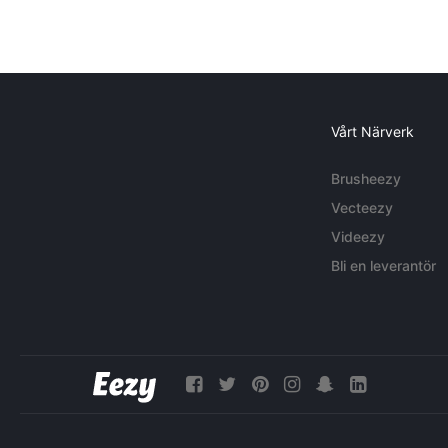
Vårt Närverk
Brusheezy
Vecteezy
Videezy
Bli en leverantör