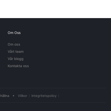
Om Oss
Om oss
Vårt team
Vår blogg
Kontakta oss
•
hållna
Villkor
Integritetspolicy