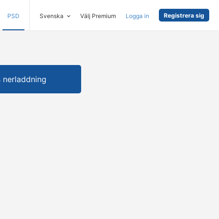
Registrera sig
PSD
Svenska
Välj Premium
Logga in
s nerladdning