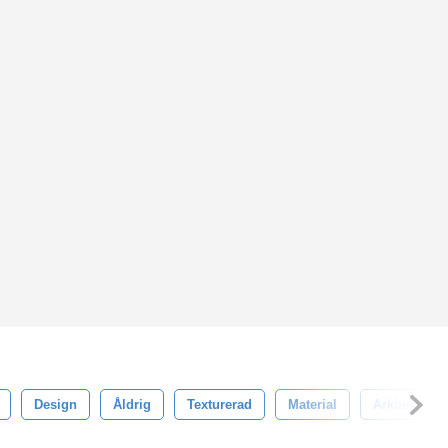
Design
Åldrig
Texturerad
Material
Arkitektur