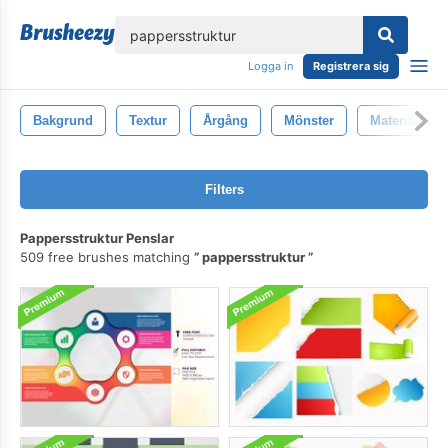
lose
Logga in
Registrera sig
Bakgrund
Textur
Årgång
Mönster
Material
Filters
Pappersstruktur Penslar
509 free brushes matching
pappersstruktur