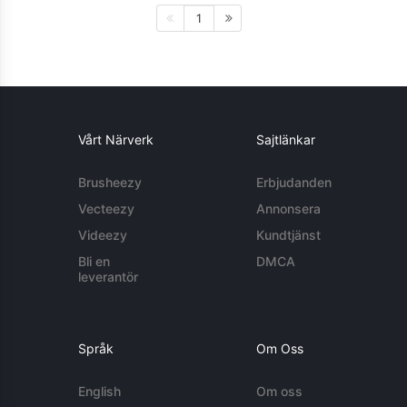
1
Vårt Närverk
Sajtlänkar
Brusheezy
Erbjudanden
Vecteezy
Annonsera
Videezy
Kundtjänst
Bli en
DMCA
leverantör
Språk
Om Oss
English
Om oss