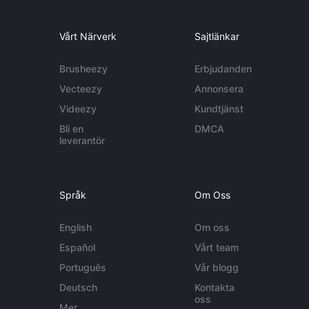
Vårt Närverk
Sajtlänkar
Brusheezy
Erbjudanden
Vecteezy
Annonsera
Videezy
Kundtjänst
Bli en
DMCA
leverantör
Språk
Om Oss
English
Om oss
Español
Vårt team
Português
Vår blogg
Deutsch
Kontakta
oss
Mer...