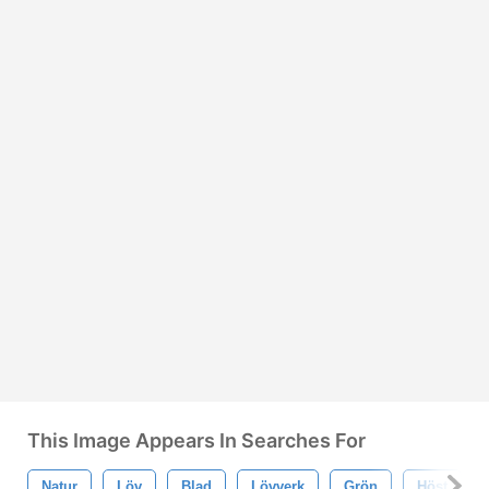
This Image Appears In Searches For
Natur
Löv
Blad
Lövverk
Grön
Höst