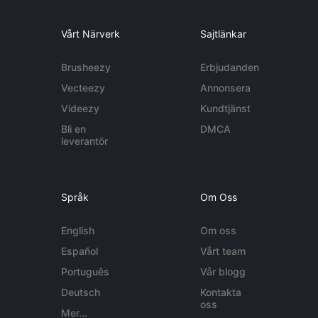
Vårt Närverk
Sajtlänkar
Brusheezy
Erbjudanden
Vecteezy
Annonsera
Videezy
Kundtjänst
Bli en
DMCA
leverantör
Språk
Om Oss
English
Om oss
Español
Vårt team
Português
Vår blogg
Deutsch
Kontakta
oss
Mer...