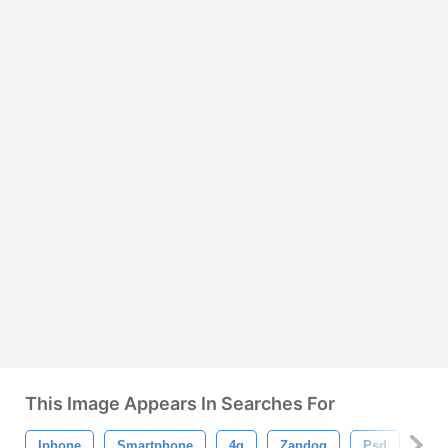
This Image Appears In Searches For
Iphone
Smartphone
4g
Zandog
Psd
Mod