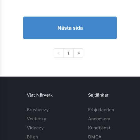
Nästa sida
1
Vårt Närverk
Sajtlänkar
Brusheezy
Erbjudanden
Vecteezy
Annonsera
Videezy
Kundtjänst
Bli en
DMCA