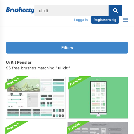
lose
Logga in
Registrera sig
Filters
Ui Kit Penslar
96 free brushes matching
ui kit