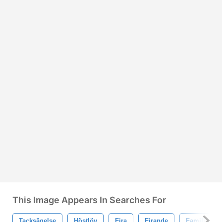
This Image Appears In Searches For
Tacksägelse
Höstlöv
Fira
Firande
Familj