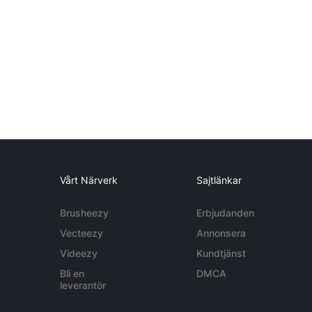
Vårt Närverk
Sajtlänkar
Brusheezy
Erbjudanden
Vecteezy
Annonsera
Videezy
Kundtjänst
Bli en
DMCA
leverantör