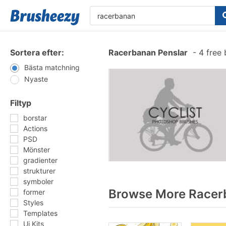
Sortera efter:
Racerbanan Penslar
-
4 free
Bästa matchning
Nyaste
Filtyp
borstar
Actions
PSD
Mönster
gradienter
strukturer
symboler
Browse More Racerb
former
Styles
Templates
Ui Kits