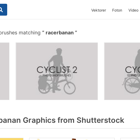
Vektorer
Foton
Video
 brushes matching
racerbanan
anan Graphics from Shutterstock