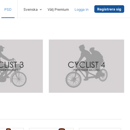
Registrera sig
PSD
Svenska
Välj Premium
Logga in