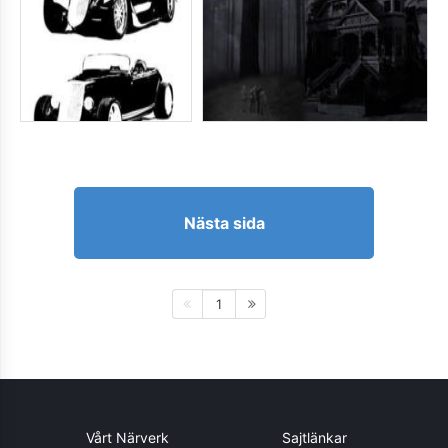
Nästa sida
1
Vårt Närverk
Sajtlänkar