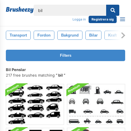
lose
Logga in
Registrera sig
Transport
Fordon
Bakgrund
Bilar
Kraft
S
Filters
Bil Penslar
217 free brushes matching
bil