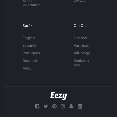
Bli en
DMCA
leverantör
Språk
Om Oss
English
Om oss
Español
Vårt team
Português
Vår blogg
Deutsch
Kontakta
oss
Mer...