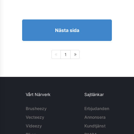
Nästa sida
1
Vårt Närverk
Sajtlänkar
Brusheezy
Erbjudanden
Vecteezy
Annonsera
Videezy
Kundtjänst