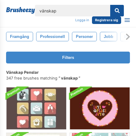
lose
Logga in
Registrera sig
Framgång
Professionell
Personer
Jobb
Ikon
Filters
Vänskap Penslar
347 free brushes matching
vänskap